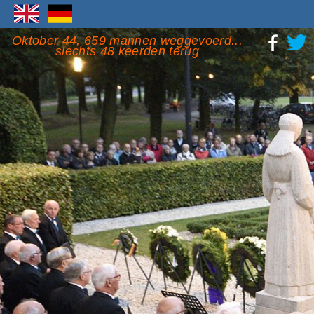
Oktober 44, 659 mannen weggevoerd...
slechts 48 keerden terug