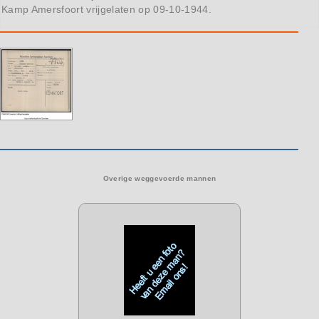
Kamp Amersfoort vrijgelaten op 09-10-1944.
Overige weggevoerde mannen