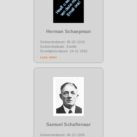
Herman Schaepman
Geboortedatum: 05-02-1919
Geboorteplaats: Zwolle
Overlijdensdatum: 14-11-1952
Lees meer
Samuel Schaftenaar
Geboortedatum: 06-12-1905