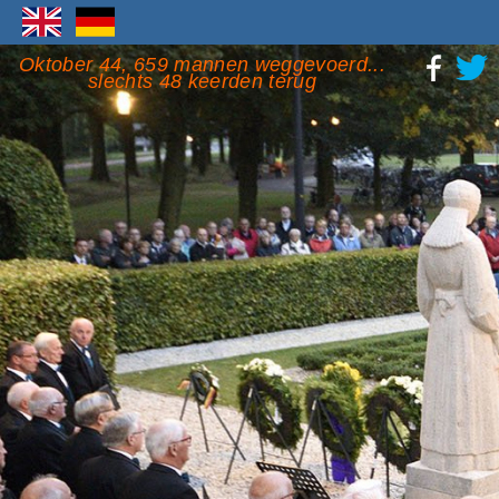
Oktober 44, 659 mannen weggevoerd...
slechts 48 keerden terug