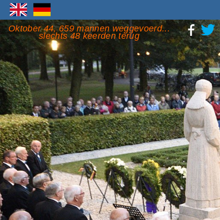
Oktober 44, 659 mannen weggevoerd...
slechts 48 keerden terug