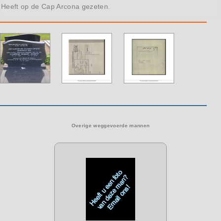
Heeft op de Cap Arcona gezeten.
Overige weggevoerde mannen