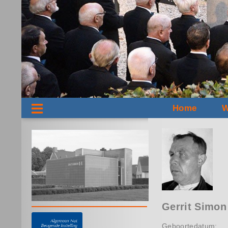
Home
W
Gerrit Simon
Geboortedatum: