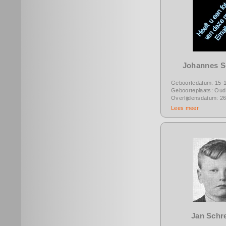
Johannes S
Geboortedatum: 15-
Geboorteplaats: Oud 
Overlijdensdatum: 2
Lees meer
Jan Schr