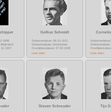
chipper
Gellius Schmidt
Corneli
12-1880
Geboortedatum: 08-12-1921
Geboortedatum:
Beijerland
Geboorteplaats: Amsterdam
Geboorteplaats:
6-11-1957
Overlijdensdatum: 07-02-1945
Overlijdensdat
Lees meer
Lees meer
euder
Steven Schreuder
Tijs 