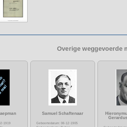
Overige weggevoerde
haepman
Samuel Schaftenaar
Hieronymu
Gerardus
02-1919
Geboortedatum: 06-12-1905