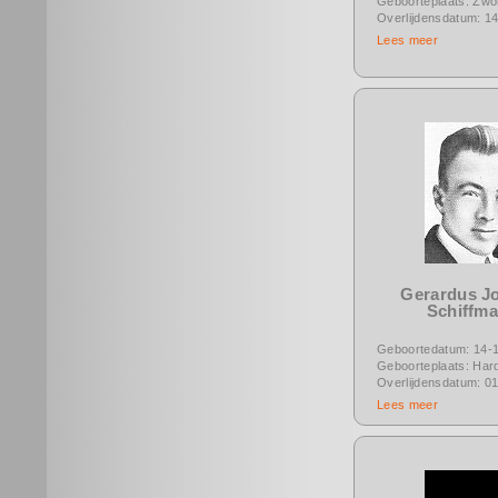
Geboorteplaats: Zwol
Overlijdensdatum: 1
Lees meer
Gerardus J
Schiffm
Geboortedatum: 14-
Geboorteplaats: Hard
Overlijdensdatum: 0
Lees meer