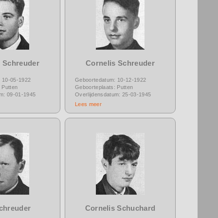
s Schreuder
Cornelis Schreuder
 10-05-1922
Geboortedatum: 10-12-1922
 Putten
Geboorteplaats: Putten
um: 09-01-1945
Overlijdensdatum: 25-03-1945
Lees meer
Schreuder
Cornelis Schuchard