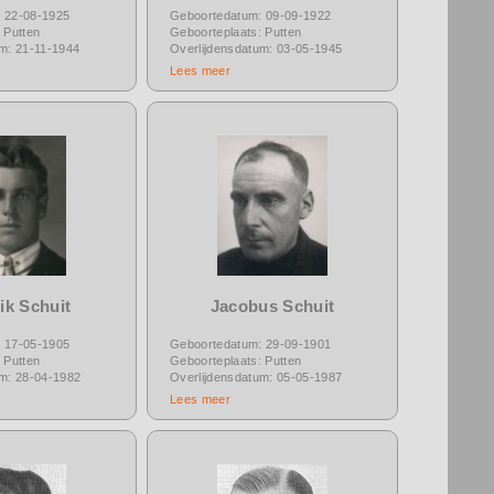
 22-08-1925
Geboortedatum: 09-09-1922
 Putten
Geboorteplaats: Putten
um: 21-11-1944
Overlijdensdatum: 03-05-1945
Lees meer
ik Schuit
Jacobus Schuit
 17-05-1905
Geboortedatum: 29-09-1901
 Putten
Geboorteplaats: Putten
um: 28-04-1982
Overlijdensdatum: 05-05-1987
Lees meer