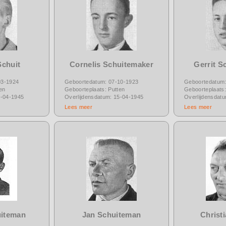
Schuit
Cornelis Schuitemaker
Gerrit S
03-1924
Geboortedatum: 07-10-1923
Geboortedatum:
en
Geboorteplaats: Putten
Geboorteplaats:
2-04-1945
Overlijdensdatum: 15-04-1945
Overlijdensdat
Lees meer
Lees meer
uiteman
Jan Schuiteman
Christ