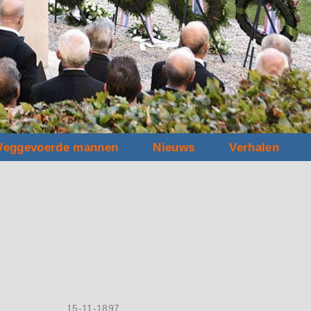
eggevoerde mannen
Nieuws
Verhalen
15-11-1897