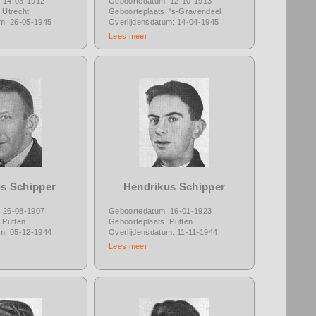
 14-03-1912
Geboortedatum: 12-10-1913
 Utrecht
Geboorteplaats: 's-Gravendeel
um: 26-05-1945
Overlijdensdatum: 14-04-1945
Lees meer
s Schipper
Hendrikus Schipper
 26-08-1907
Geboortedatum: 16-01-1923
 Putten
Geboorteplaats: Putten
um: 05-12-1944
Overlijdensdatum: 11-11-1944
Lees meer