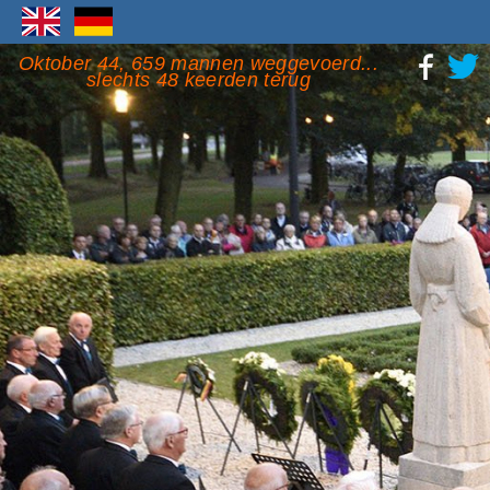
Oktober 44, 659 mannen weggevoerd...
slechts 48 keerden terug