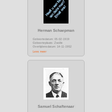
Herman Schaepman
Geboortedatum: 05-02-1919
Geboorteplaats: Zwolle
Overlijdensdatum: 14-11-1952
Lees meer
Samuel Schaftenaar