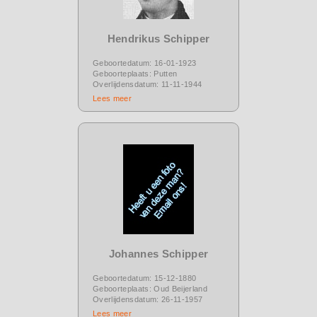
Hendrikus Schipper
Geboortedatum: 16-01-1923
Geboorteplaats: Putten
Overlijdensdatum: 11-11-1944
Lees meer
Johannes Schipper
Geboortedatum: 15-12-1880
Geboorteplaats: Oud Beijerland
Overlijdensdatum: 26-11-1957
Lees meer