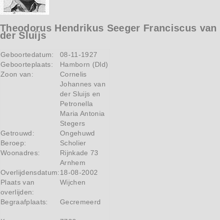
Theodorus Hendrikus Seeger Franciscus van
der Sluijs
Geboortedatum:
08-11-1927
Geboorteplaats:
Hamborn (Dld)
Zoon van:
Cornelis
Johannes van
der Sluijs en
Petronella
Maria Antonia
Stegers
Getrouwd:
Ongehuwd
Beroep:
Scholier
Woonadres:
Rijnkade 73
Arnhem
Overlijdensdatum:
18-08-2002
Plaats van
Wijchen
overlijden:
Begraafplaats:
Gecremeerd