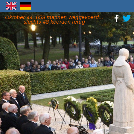
Oktober 44, 659 mannen weggevoerd...
slechts 48 keerden terug